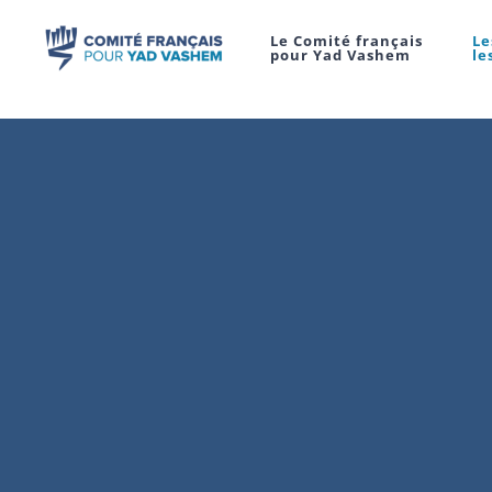
Le Comité français
Le
pour Yad Vashem
le