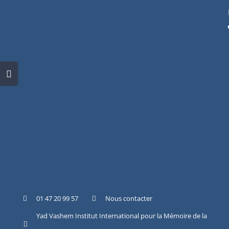
Skip
to
content
Toggle
Sliding
Bar
Area
01 47 20 99 57
Nous contacter
Yad Vashem Institut International pour la Mémoire de la